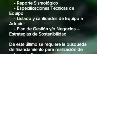
- Reporte Sismológico
- Especificaciones Técnicas de
Equipo
- Listado y cantidades de Equipo a
Adquirir
- Plan de Gestión y/o Negocios –
Estrategias de Sostenibilidad
De este último se requiere la búsqueda
de financiamiento para realización de
estos estudios.
CONTACTOS:
Benjamín Sierra
(504) 9841-7677
benjaauda@gmail.com
Carlos Hernández
+1 (817) 832-0401
carlosrhs@gmail.com
Our Goal
>
Is to provide the people living in remote