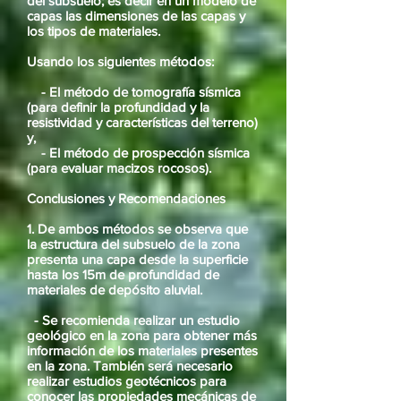
del subsuelo; es decir en un modelo de
capas las dimensiones de las capas y
los tipos de materiales.
Usando los siguientes métodos:
- El método de tomografía sísmica
(para definir la profundidad y la
resistividad y características del terreno)
y,
- El método de prospección sísmica
(para evaluar macizos rocosos).
Conclusiones y Recomendaciones
1. De ambos métodos se observa que
la estructura del subsuelo de la zona
presenta una capa desde la superficie
hasta los 15m de profundidad de
materiales de depósito aluvial.
- Se recomienda realizar un estudio
geológico en la zona para obtener más
información de los materiales presentes
en la zona. También será necesario
realizar estudios geotécnicos para
conocer las propiedades mecánicas de