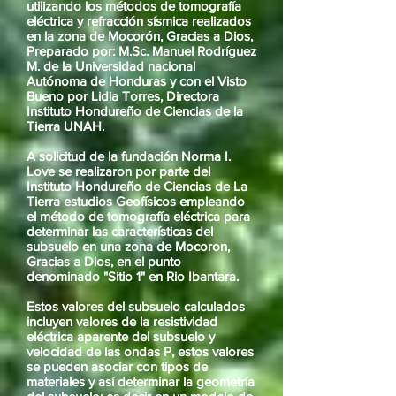
utilizando los métodos de tomografía
eléctrica y refracción sísmica realizados
en la zona de Mocorón, Gracias a Dios,
Preparado por: M.Sc. Manuel Rodríguez
M. de la Universidad nacional
Autónoma de Honduras y con el Visto
Bueno por Lidia Torres, Directora
Instituto Hondureño de Ciencias de la
Tierra UNAH.
A solicitud de la fundación Norma I.
Love se realizaron por parte del
Instituto Hondureño de Ciencias de La
Tierra estudios Geofísicos empleando
el método de tomografía eléctrica para
determinar las características del
subsuelo en una zona de Mocoron,
Gracias a Dios, en el punto
denominado "Sitio 1" en Rio Ibantara.
Estos valores del subsuelo calculados
incluyen valores de la resistividad
eléctrica aparente del subsuelo y
velocidad de las ondas P, estos valores
se pueden asociar con tipos de
materiales y así determinar la geometría