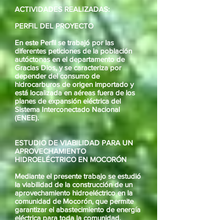
ACTIVIDADES REALIZADAS:
PERFIL DEL PROYECTO
En este Perfil se trabajó por las
diferentes peticiones de la población
autóctonas en el departamento de
Gracias Dios, y se caracteriza por
depender del consumo de
hidrocarburos de origen importado y
está localizada en aéreas fuera de los
planes de expansión eléctrica del
Sistema Interconectado Nacional
(ENEE).
ESTUDIO DE VIABILIDAD PARA UN
APROVECHAMIENTO
HIDROELÉCTRICO EN MOCORÓN
Mediante el presente trabajo se estudió
la viabilidad de la construcción de un
aprovechamiento hidroeléctrico en la
comunidad de Mocorón, que permite
garantizar el abastecimiento de energía
eléctrica para toda la comunidad.